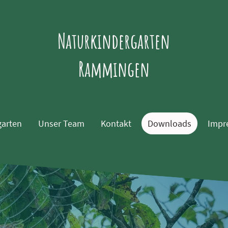
Naturkindergarten
Rammingen
garten
Unser Team
Kontakt
Downloads
Impr